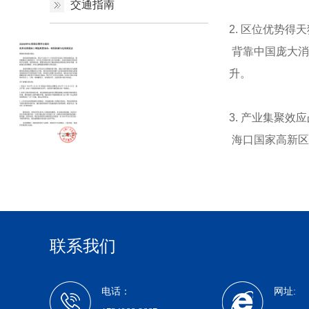
交通指南
2. 区位优势得
背靠中国庞大消
升。
3. 产业集聚效
海口国家高新区
联系我们
电话：
网址: