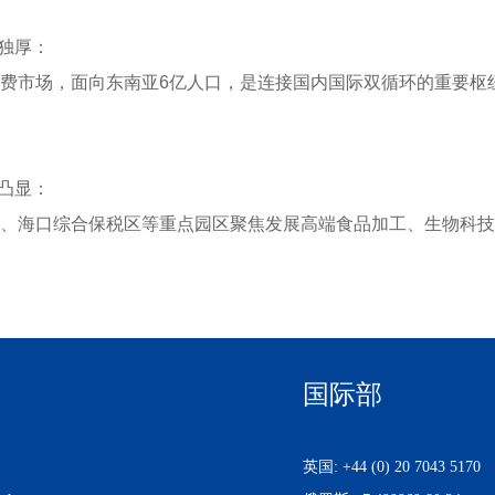
天独厚：
费市场，面向东南亚6亿人口，是连接国内国际双循环的重要枢
应凸显：
、海口综合保税区等重点园区聚焦发展高端食品加工、生物科技
国际部
英国: +44 (0) 20 7043 5170