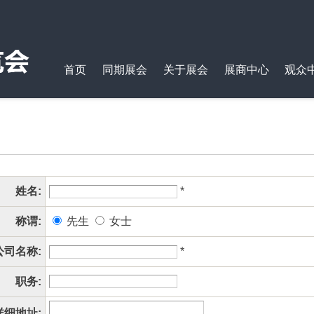
首页
同期展会
关于展会
展商中心
观众
姓名:
*
称谓:
先生
女士
公司名称:
*
职务:
详细地址: